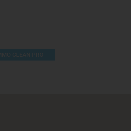
à Liège en nous
ctant
MMO CLEAN PRO