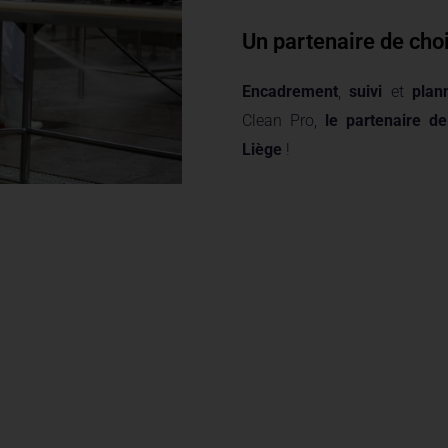
Un partenaire de cho
Encadrement
,
suivi
et
plan
Clean Pro,
le partenaire de
Liège
!
ure offre pour le
 infrastructures