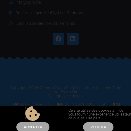
info@icpro.be
Rue de la légende 16A, 4141 Sprimont
Lundi au Samedi de 8h00 à 18h00
Copyright 2026 © Immo Clean Pro | Tous droits réservés. Créé
par
Sysmedit
Politique de cookies
TVA
BE 0715.454.875 -
ING
BE13 3631 8263 1539 -
RPM
Liège
-
AG Assurances
N° 03/97.266.227/000 -
Condtions
Ce site utilise des cookies afin de
générales de vente
vous fournir une expérience utilisateur
de qualité.
Lire plus
ACCEPTER
REFUSER