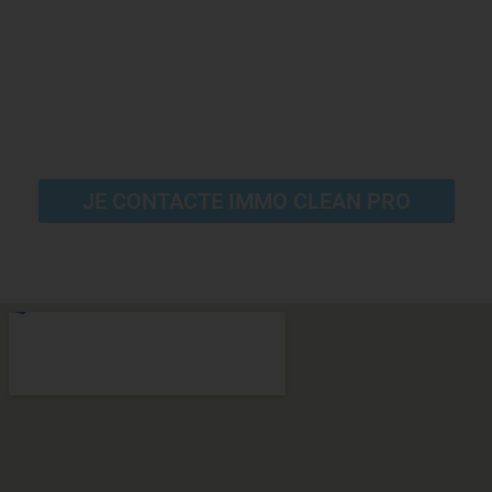
Obtenez la meilleure offre
pour la gestion de vos
immondices à Liège en nous
contactant
JE CONTACTE IMMO CLEAN PRO