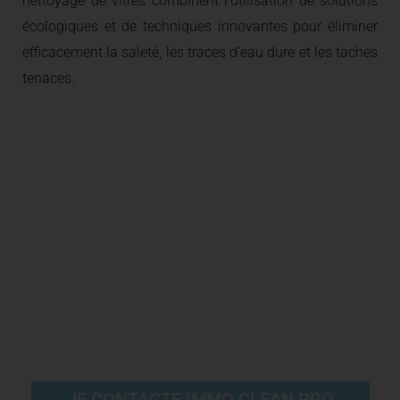
nettoyage de vitres combinent l’utilisation de solutions
écologiques et de techniques innovantes pour éliminer
efficacement la saleté, les traces d’eau dure et les taches
tenaces.
Obtenez la meilleure offre
pour le lavage de vos vitres à
Liège en nous contactant
JE CONTACTE IMMO CLEAN PRO