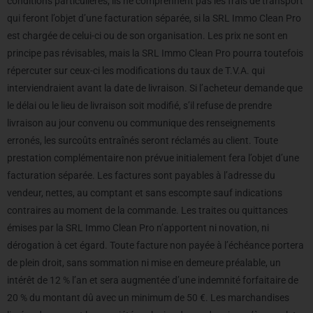
conditions particulières, ils ne comprennent pas les frais de transport
qui feront l’objet d’une facturation séparée, si la SRL Immo Clean Pro
est chargée de celui-ci ou de son organisation. Les prix ne sont en
principe pas révisables, mais la SRL Immo Clean Pro pourra toutefois
répercuter sur ceux-ci les modifications du taux de T.V.A. qui
interviendraient avant la date de livraison. Si l’acheteur demande que
le délai ou le lieu de livraison soit modifié, s’il refuse de prendre
livraison au jour convenu ou communique des renseignements
erronés, les surcoûts entraînés seront réclamés au client. Toute
prestation complémentaire non prévue initialement fera l’objet d’une
facturation séparée. Les factures sont payables à l’adresse du
vendeur, nettes, au comptant et sans escompte sauf indications
contraires au moment de la commande. Les traites ou quittances
émises par la SRL Immo Clean Pro n’apportent ni novation, ni
dérogation à cet égard. Toute facture non payée à l’échéance portera
de plein droit, sans sommation ni mise en demeure préalable, un
intérêt de 12 % l’an et sera augmentée d’une indemnité forfaitaire de
20 % du montant dû avec un minimum de 50 €. Les marchandises