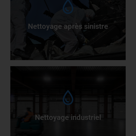
R
i
Nettoyage après sinistre
L
n
Nettoyage industriel