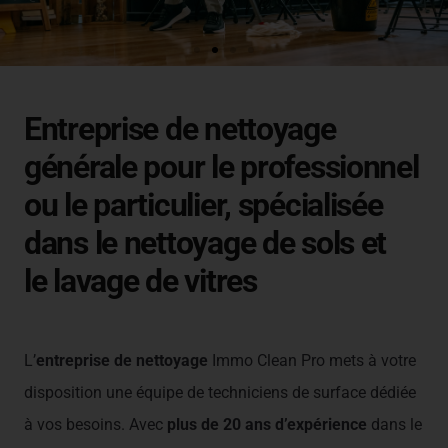
Un service de nettoyage all-inclusive, votre
tranquillité d'esprit et votre satisfaction sont
Entreprise de nettoyage
assurées !
générale pour le professionnel
ou le particulier, spécialisée
dans le nettoyage de sols et
le lavage de vitres
L’
entreprise de nettoyage
Immo Clean Pro mets à votre
disposition une équipe de techniciens de surface dédiée
à vos besoins. Avec
plus de 20 ans d’expérience
dans le