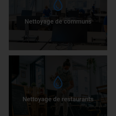
L
n
Nettoyage de communs
S
b
Nettoyage de restaurants