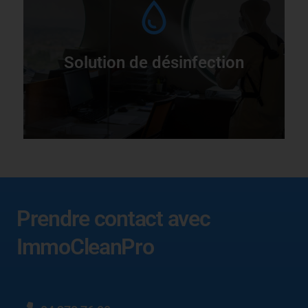
I
s
Solution de désinfection
Prendre contact avec
ImmoCleanPro