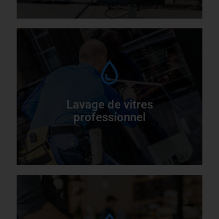
L
C
Lavage de vitres
professionnel
L