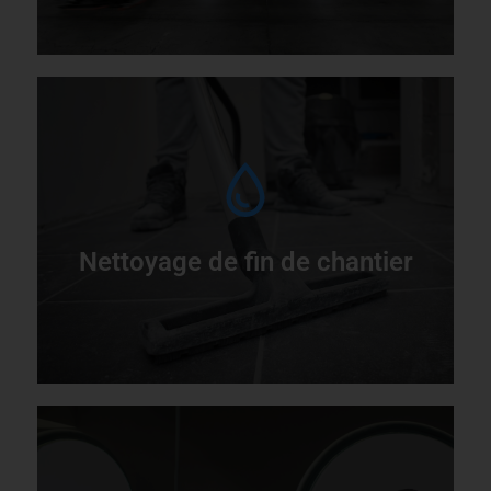
L
t
Nettoyage de fin de chantier