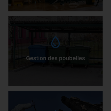
I
d
Gestion des poubelles