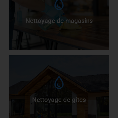
e
Nettoyage de magasins
I
m
Nettoyage de gîtes