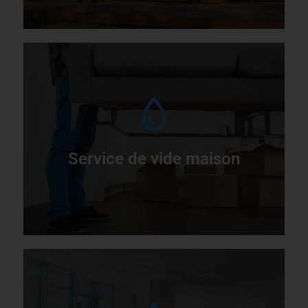
A
v
Service de vide maison