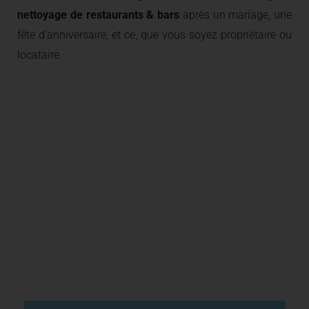
nettoyage de restaurants & bars
après un mariage, une
fête d’anniversaire, et ce, que vous soyez propriétaire ou
locataire.
Obtenez la meilleure offre
pour le nettoyage de vos
restaurants et bars à Liège en
nous contactant